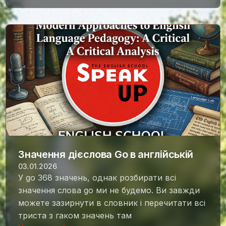
Значення дієслова Go в англійській
03.01.2026
У go 368 значень, однак розбирати всі
значення слова go ми не будемо. Ви завжди
можете зазирнути в словник і перечитати всі
триста з гаком значень там