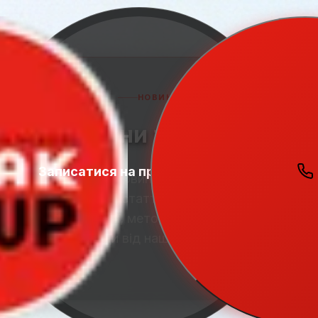
НОВИНИ
Новини та статті
Записатися на пробний урок
Student
Zone
Актуальні новини школи Speak Up,
корисні статті про вивчення
англійської, методики навчання та
поради від наших експертів