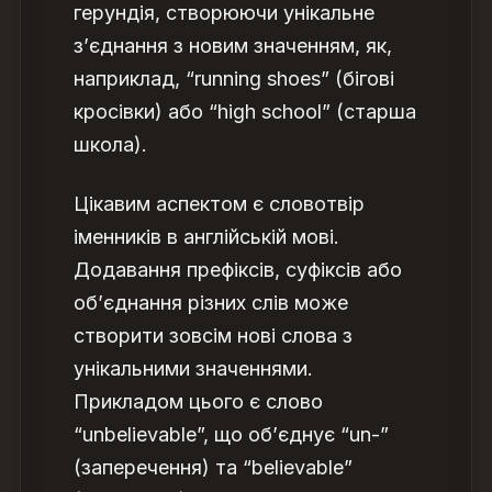
герундія, створюючи унікальне
з’єднання з новим значенням, як,
наприклад, “running shoes” (бігові
кросівки) або “high school” (старша
школа).
Цікавим аспектом є словотвір
іменників в англійській мові.
Додавання префіксів, суфіксів або
об’єднання різних слів може
створити зовсім нові слова з
унікальними значеннями.
Прикладом цього є слово
“unbelievable”, що об’єднує “un-”
(заперечення) та “believable”