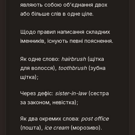
являють собою об’єднання двох
або більше слів в одне ціле.
Щодо правил
написання складних
іменників,
існують певні пояснення.
Як одне слово:
hairbrush
(щітка
для волосся),
toothbrush
(зубна
щітка);
Через дефіс:
sister-in-law
(сестра
за законом, невістка);
Як два окремих слова:
post office
(пошта),
ice cream
(морозиво).