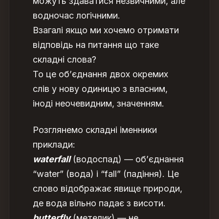
можуть здаватися незвичними, але
водночас логічними.
Взагалі якщо ми хочемо отримати
відповідь на питання
що таке
складні слова?
То це об’єднання двох окремих
слів у нову одиницю з власним,
іноді неочевидним, значенням.
Розглянемо складні іменники
приклади:
waterfall
(водоспад) — об’єднання
“water” (вода) і “fall” (падіння). Це
слово відображає явище природи,
де вода вільно падає з висоти.
butterfly
(метелик) — не