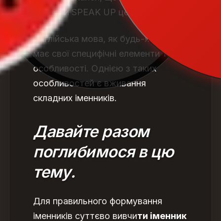
зі школи SPEAK UP це не складно!
Англійська мова, як будь-яка інша,
має свої специфічні елементи та
особливості. Однією з таких
особливостей є вживання
складних іменників.
Давайте разом
поглибимося в цю
тему.
Для правильного формування
іменників суттєво вивчи
ти
іменник