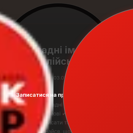
Складні іменники
в англійській мові
03.01.2026
Записатися на пробний урок
Student
Zone
Що таке складні іменники в
англійській мові ✔ Compound
nouns: як писати та вимовляти
✔ Переконайся, що з викладачами