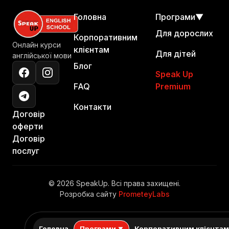
Головна
Програми
▼
Для дорослих
Корпоративним
Онлайн курси
клієнтам
Для дітей
англійської мови
Блог
Speak Up
FAQ
Premium
Контакти
Договір
оферти
Договір
послуг
© 2026 SpeakUp. Всі права захищені.
Розробка сайту
PrometeyLabs
Головна
Програми
Корпоративним клієнта
▼