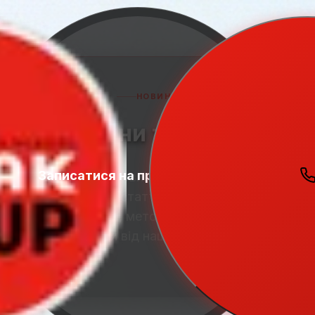
НОВИНИ
Новини та статті
Записатися на пробний урок
Student
Актуальні новини школи Speak Up,
Zone
корисні статті про вивчення
англійської, методики навчання та
поради від наших експертів