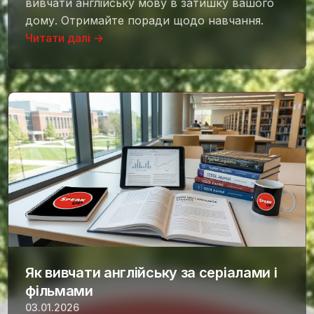
вивчати англійську мову в затишку вашого
дому. Отримайте поради щодо навчання.
Читати далі →
Як вивчати англійську за серіалами i
фільмами
03.01.2026