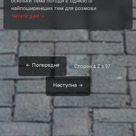
оскільки тема погоди є однією із
найпоширеніших тем для розмови
Читати далі →
← Попередня
Сторінка 2 з 17
Наступна →