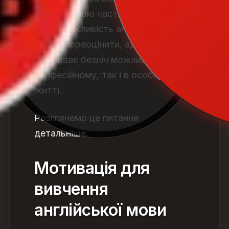
невіддільною частиною сучасного
світу.
Важливість англійської мови
важко переоцінити, адже вона
відкриває безліч можливостей як у
професійному, так і в особистому
житті.
Розглянемо це питання
детальніше.
Мотивація для
вивчення
англійської мови