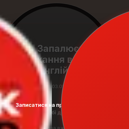
Запалюємо
бажання вивчати
англійську
03.01.2026
Записатися на пробний урок
Student
Zone
Вітаємо, любі друзі!
Іноземна мова вже давно стала