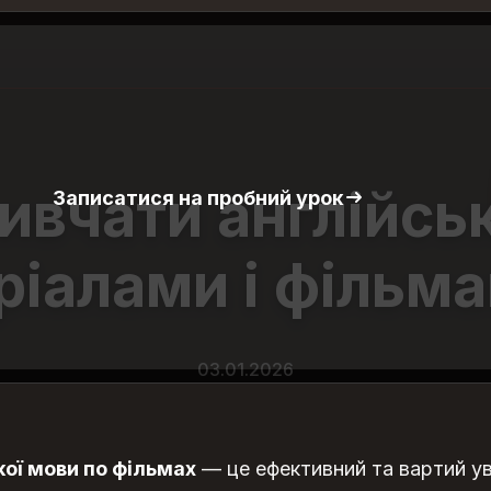
ивчати англійсь
Записатися на пробний урок
ріалами i фільм
03.01.2026
кої мови по фільмах
— це ефективний та вартий ува