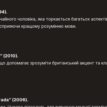
94).
чайного чоловіка, яка торкається багатьох аспект
ї, сприяючи кращому розумінню мови.
” (2010).
 що допомагає зрозуміти британський акцент та кл
rada” (2006).
ди. Чудово підходить для вивчення модної терміно