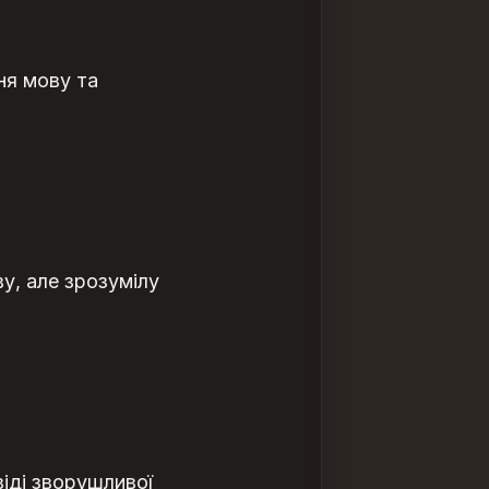
ня мову та
, але зрозумілу
іді зворушливої