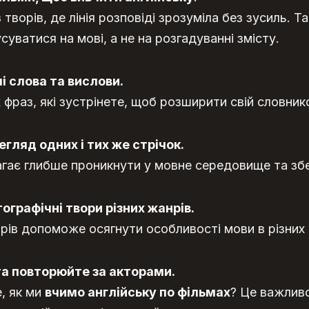
творів, де лінія розповіді зрозуміла без зусиль. Та
ватися на мові, а не на розгадуванні змісту.
і слова та вислови.
 фраз, які зустрінете, щоб розширити свій словник
гляд одних і тих же стрічок.
ає глибше проникнути у мовне середовище та збе
графічні твори різних жанрів.
нрів допоможе осягнути особливості мови в різних 
а повторюйте за акторами.
е, як ми
вчимо англійську по фільмах
?
Це важливо