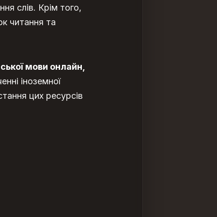
ня слів. Крім того,
к читання та
йської мови онлайн,
енні іноземної
тання цих ресурсів