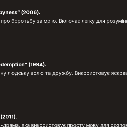
ppyness” (2006).
 про боротьбу за мрію. Включає легку для розумін
demption” (1994).
у людську волю та дружбу. Використовує яскраву
(2011).
-драма, яка використовує просту мову для розпов