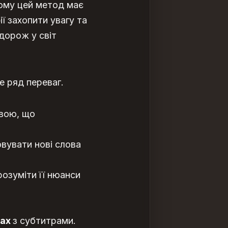
Чому цей метод має
ї захопити увагу та
дорож у світ
е ряд переваг.
овою, що
вувати нові слова
розуміти її нюанси
мах
з субтитрами.