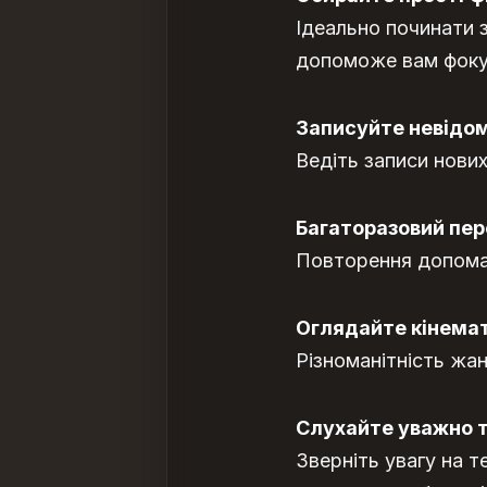
Ідеально починати з 
допоможе вам фокусу
Записуйте невідом
Ведіть записи нових
Багаторазовий пере
Повторення допомаг
Оглядайте кінемато
Різноманітність жа
Слухайте уважно т
Зверніть увагу на т