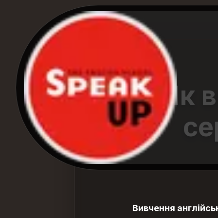
Як в
се
Вивчення англійсь