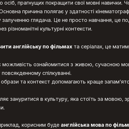
о осіб, прагнущих покращити свої мовні навички. 
Основна причина полягає у здатності кінематографі
 залученню глядача. Це не просто навчання, це по
рез різноманітні культурні контексти.
чити англійську по фільмах
та серіалах, це матим
ає можливість ознайомитися з живою, сучасною м
 повсякденному спілкуванні.
і образи та контекст допомагають краще запам’ято
оляє зануритися в культуру, яка стоїть за мовою, з
и.
априклад, корисним буде
англійська мова по філь