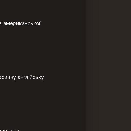
ів американської
асичну англійську
логії та