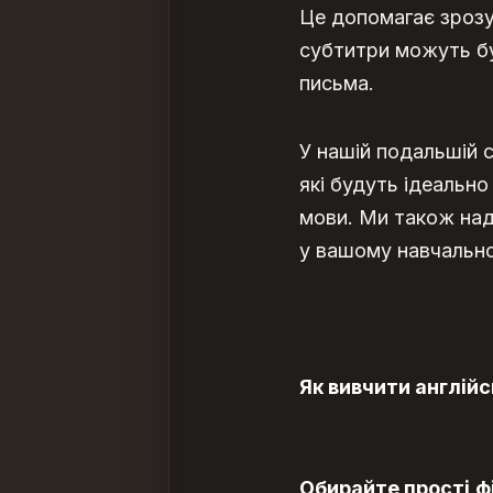
Це допомагає зрозу
субтитри можуть бу
письма.
У нашій подальшій 
які будуть ідеально
мови. Ми також над
у вашому навчально
Як вивчити англій
Обирайте прості
ф