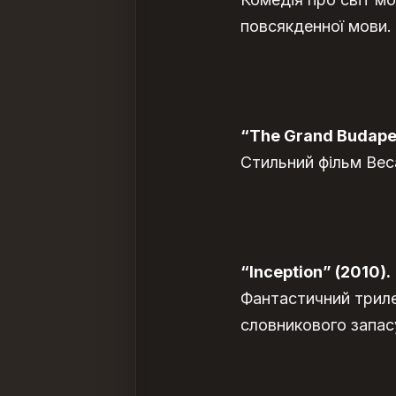
повсякденної мови.
“The Grand Budapes
Стильний фільм Веса
“Inception” (2010).
Фантастичний триле
словникового запас