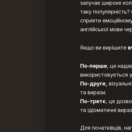
залучає широке кол
таку популярність? 
сприяти емоційному
англійської мови че
Якщо ви вирішите
в
По-перше
, це над
використовується у
По-друге,
візуальн
та вирази.
По-третє
, це дозв
та ідіоматичні вираз
Для початківців, н