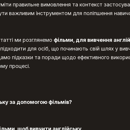
міти правильне вимовлення та контекст застосуван
ти важливим інструментом для поліпшення навичо
статті ми розглянемо
фільми, для вивчення англі
 підходити для осіб, що починають свій шлях у вивч
амо підказки та поради щодо ефективного викорис
му процесі.
ську за допомогою фільмів?
ільми, щоб вивчити англійську
.