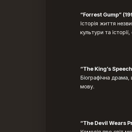
“Forrest Gump” (19
Історія життя незви
культури та історі
“The King’s Speech
Біографічна драма,
мову.
“The Devil Wears P
Комедія про світ мо