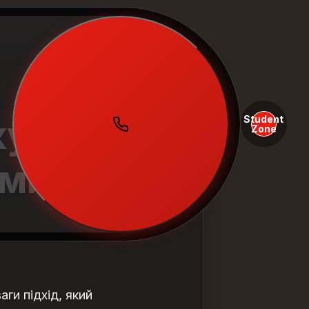
Student
ку за
Zone
ами
ги підхід, який