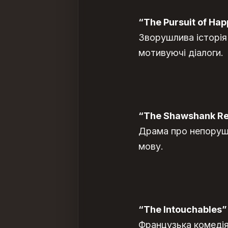
“The Pursuit of Ha
Зворушлива історія
мотивуючі діалоги.
“The Shawshank Re
Драма про непорушн
мову.
“The Intouchables” 
Французька комедія