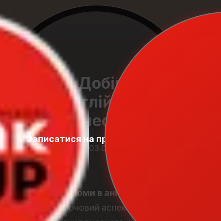
Добірка
англійських
бізнес-ідіом
Записатися на пробний урок
Student
Zone
03.01.2026
Бізнес-ідіоми в англійській мові
— це ключовий аспект для