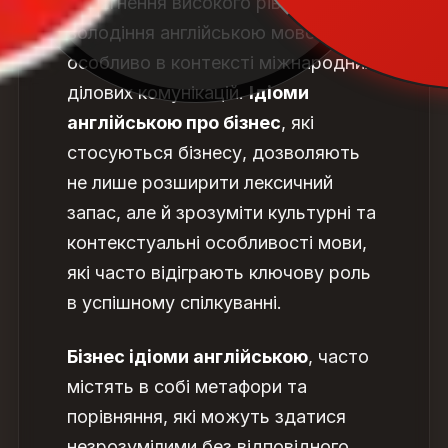
досягнення високого рівня
володіння англійською мовою,
особливо в контексті міжнародних
ділових комунікацій.
Ідіоми
англійською про бізнес
, які
стосуються бізнесу, дозволяють
не лише розширити лексичний
запас, але й зрозуміти культурні та
контекстуальні особливості мови,
які часто відіграють ключову роль
в успішному спілкуванні.
Бізнес ідіоми англійською
,
часто
містять в собі метафори та
порівняння, які можуть здатися
незрозумілими без відповідного