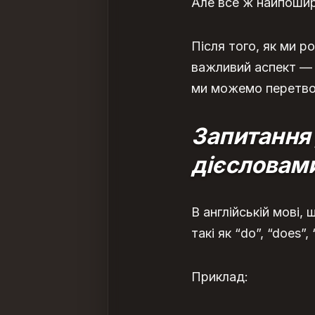
Але все ж найпошир
Після того, як ми р
важливий аспект — з
ми можемо перетвор
Запитання
дієсловам
В англійській мові,
такі як “do”, “does”, 
Приклад: