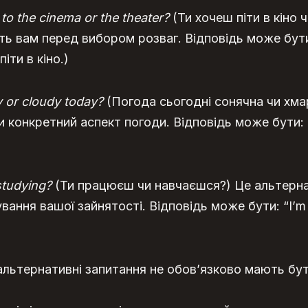
 to the cinema or the theater?
(Ти хочеш піти в кіно 
ть вам перед вибором розваг. Відповідь може бути: “
піти в кіно.)
y or cloudy today?
(Погода сьогодні сонячна чи хма
 конкретний аспект погоди. Відповідь може бути: “I
studying?
(Ти працюєш чи навчаєшся?) Це альтерн
вання вашої зайнятості. Відповідь може бути: “I’m 
 альтернативні запитання не обов’язково мають бу