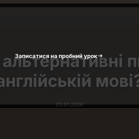
 альтернативні п
Записатися на пробний урок
англійській мові
03.01.2026