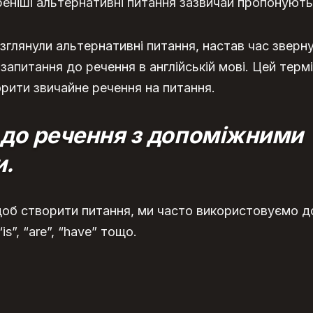
еніші альтернативні питання зазвичай пропонують 
озглянули альтернативні питання, настав час зверну
апитання до речення в англійській мові. Цей термін
ити звичайне речення на питання.
 до речення з допоміжними
и.
 щоб створити питання, ми часто використовуємо д
“is”, “are”, “have” тощо.