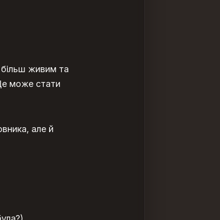
я більш живим та
Це може стати
вника, але й
була?)