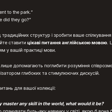
t to the park.”
 did they go?”
д традиційних структур і зробити ваше спілкуванн
уйте ставити
цікаві питання англійською мовою
. 
ям у вашій практиці мови.
е лише допомагають поглибити розуміння співрозмо
ізатором глибоких та стимулюючих дискусій.
питань для вашої колекції:
y master any skill in the world, what would it be?
о опанувати будь-яку навичку у світі, якою б вона 