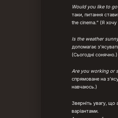
Would you like to go
таки, питання стави
the cinema.” (Я хочу 
Is the weather sunn
допомагає з’ясувати
(Сьогодні сонячно.)
Are you working or 
спрямоване на з’ясу
навчаюсь.)
Зверніть увагу, що
варіантами.