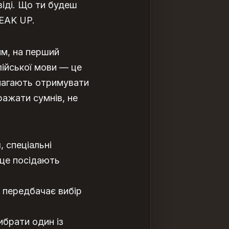
віді. Що ти будеш
PEAK UP.
им, на перший
лійської мови — це
омагають отримувати
ражати сумнів, не
, спеціальні
сце посідають
й передбачає вибір
ибрати один із