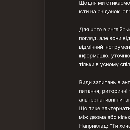
Щодня ми стикаємос
їсти на сніданок: 
Для чого в англійсь
погляд, але вони ві
відмінний інструме
інформацію, уточнюв
тільки в усному спі
Види запитань в англ
питання, риторичні 
альтернативні пита
Що таке альтернатив
між двома або кільк
Наприклад: “Ти хоче