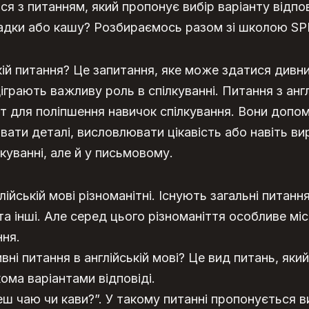
я з питанням, який пропонує вибір варіанту відпо
оладки або кашу? Розбираємось разом зі школою S
кій питання? Це запитання, яке може здатися дивн
діграють важливу роль в спілкуванні.
Питання з анг
нт для поліпшення навичок спілкування. Вони доп
ати деталі, висловлювати цікавість або навіть ви
лкуванні, але й у письмовому.
ійській мові різноманітні. Існують загальні питання
та інші. Але серед цього різноманіття особливе мі
ння.
ні питання в англійській мові? Це вид питань, яки
ома варіантами відповіді.
ш чаю чи кави?”. У такому питанні пропонується в