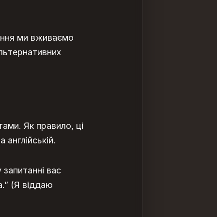
ення ми вживаємо
альтернативних
тами. Як правило, ці
 англійській.
 запитанні вас
a.” (Я віддаю