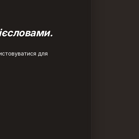
ієсловами.
ористовуватися для