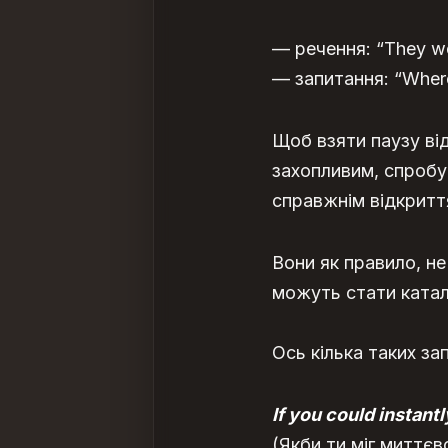
— речення: “They wen
— запитання: “Where
Щоб взяти паузу ві
захопливим, спроб
справжнім відкритт
Вони як правило, н
можуть стати катал
Ось кілька таких за
If you could instantl
(Якби ти міг миттєв