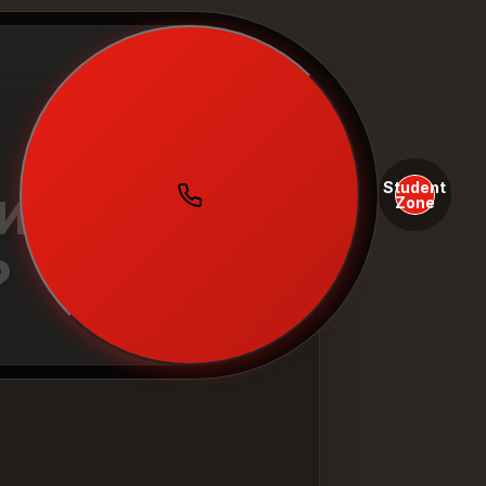
Student
итання в
Zone
?