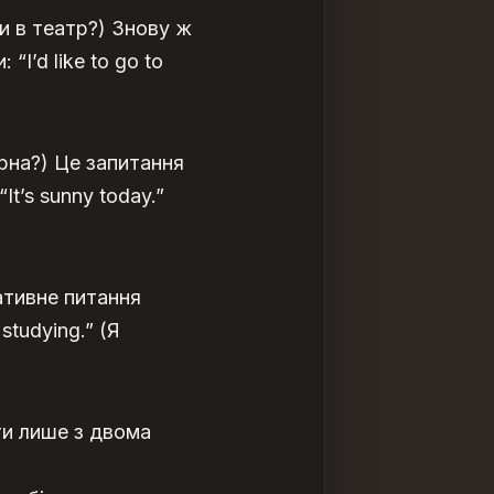
чи в театр?) Знову ж
I’d like to go to
рна?) Це запитання
t’s sunny today.”
ативне питання
studying.” (Я
ти лише з двома