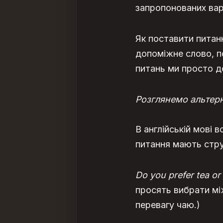
запропонованих варі
Як поставити питан
допоміжне слово, по
питань ми просто до
Розглянемо
альтер
В англійській мові 
питання мають струк
Do you prefer tea or
просять вибрати між
перевагу чаю.)