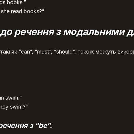
ds books.”
she read books?”
 до речення з модальними д
такі як “can”, “must”, “should”, також можуть вик
.
n swim.”
they swim?”
ечення з “be”.