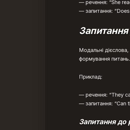
— речення: “She rea
— запитання: “Does 
Запитання
Модальні дієслова, 
формування питань
Приклад:
— речення: “They ca
— запитання: “Can 
Запитання до р