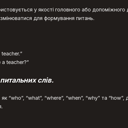
истовується у якості головного або допоміжного ді
змінюватися для формування питань.
 teacher.”
 a teacher?”
питальних слів.
і як “who”, “what”, “where”, “when”, “why” та “how”
я.