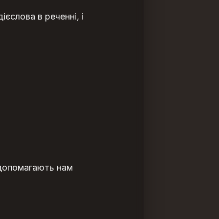
єслова в реченні, і
, допомагають нам