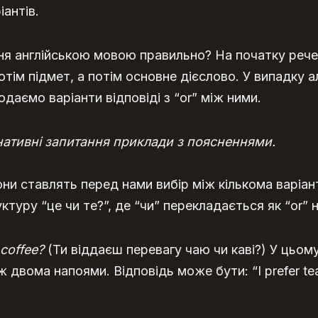
антів.
ня англійською мовою правильно? На початку реч
тім підмет, а потім основне дієслово. У випадку 
даємо варіанти відповіді з “or” між ними.
нативні запитання приклади
з поясненнями.
вони ставлять перед нами вибір між кількома варіан
туру “це чи те?”, де “чи” перекладається як “or” на
 coffee?
(Ти віддаєш перевагу чаю чи каві?) У цьому
 двома напоями. Відповідь може бути: “I prefer te