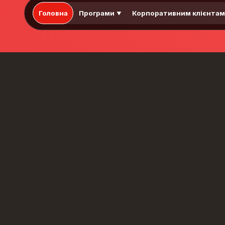
Головна
Програми
Корпоративним клієнта
▼
Рівні англійської
мови: система
CEFR
Common European
Framework of Reference