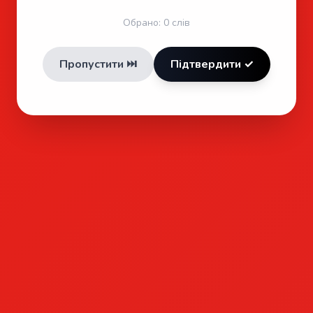
Обрано:
0
слів
Пропустити ⏭️
Підтвердити ✓