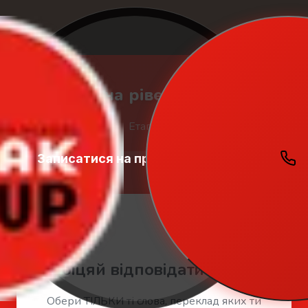
🇬🇧 Тест на рівень англійської
Етап 1 з 3
Записатися на пробний урок
Student
Zone
🤚 Перший блок слів
Загальний бал:
0
🤚
Обіцяй відповідати чесно!
Обери ТІЛЬКИ ті слова, переклад яких ти