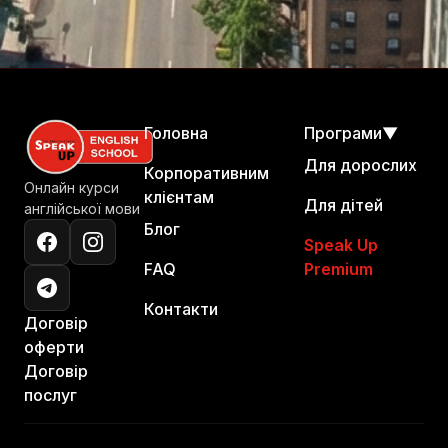
Наши консультанты работают Пн-Пт: 10:00-
21:30, Сб: 11:00-15:00. Мы всегда готовы
помочь вам с любыми вопросами.
Головна
Програми
▼
Для дорослих
Корпоративним
Онлайн курси
клієнтам
Для дітей
англійської мови
Блог
Speak Up
FAQ
Premium
Контакти
Договір
оферти
Договір
послуг