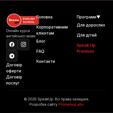
Головна
Програми
▼
Для дорослих
Корпоративним
Онлайн курси
клієнтам
Для дітей
англійської мови
Блог
Speak Up
FAQ
Premium
Контакти
Договір
оферти
Договір
послуг
© 2026 SpeakUp. Всі права захищені.
Розробка сайту
PrometeyLabs