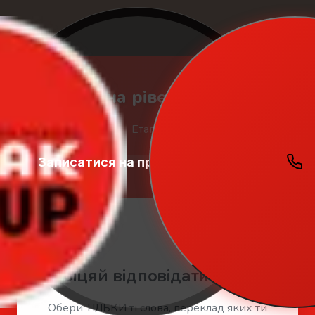
🇬🇧 Тест на рівень англійської
Етап 1 з 3
Записатися на пробний урок
Student
Zone
🤚 Перший блок слів
Загальний бал:
0
🤚
Обіцяй відповідати чесно!
Обери ТІЛЬКИ ті слова, переклад яких ти