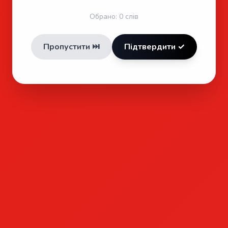
Обрано:
0
слів
Пропустити ⏭️
Підтвердити ✓