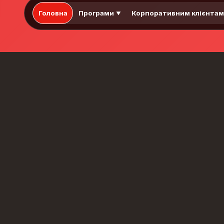
Головна
Програми
Корпоративним клієнта
▼
Рівні англійської
мови: система
CEFR
Common European
Framework of Reference