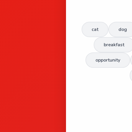
cat
dog
breakfast
opportunity