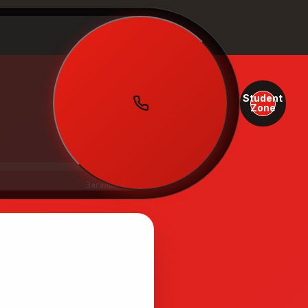
Student
Zone
Загальний бал:
0