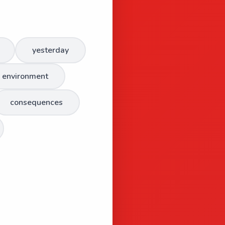
yesterday
environment
consequences