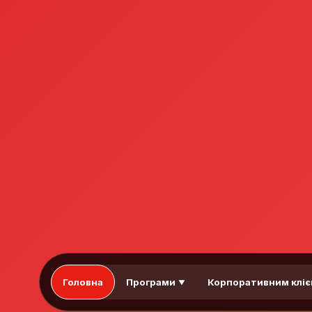
Головна
Програми
Корпоративним клі
▼