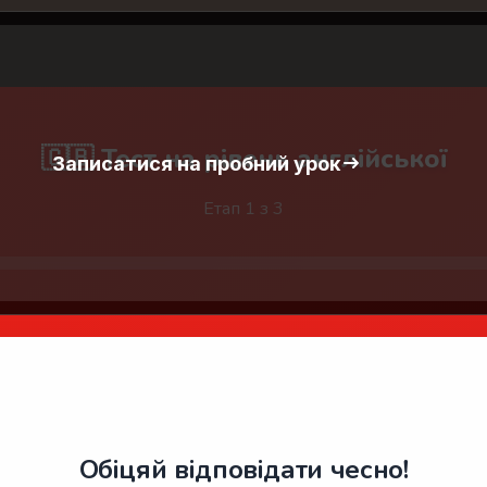
🇬🇧 Тест на рівень англійської
Записатися на пробний урок
Етап 1 з 3
🤚
Обіцяй відповідати чесно!