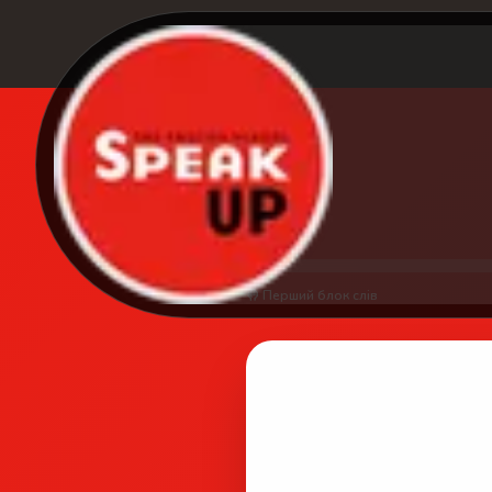
🤚 Перший блок слів