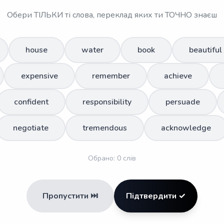
Обери ТІЛЬКИ ті слова, переклад яких ти ТОЧНО знаєш
house
water
book
beautiful
expensive
remember
achieve
confident
responsibility
persuade
negotiate
tremendous
acknowledge
Обрано:
0
слів
Пропустити ⏭️
Підтвердити ✓