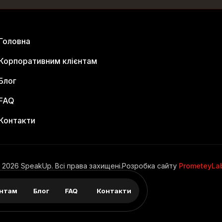
Головна
Корпоративним клієнтам
Блог
FAQ
Контакти
 2026 SpeakUp. Всі права захищені.
Розробка сайту
PrometeyLa
єнтам
Блог
FAQ
Контакти