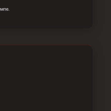
емпе.