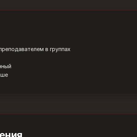
 преподавателем в группах
нный
ыше
ения