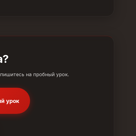
а?
апишитесь на пробный урок.
ый урок