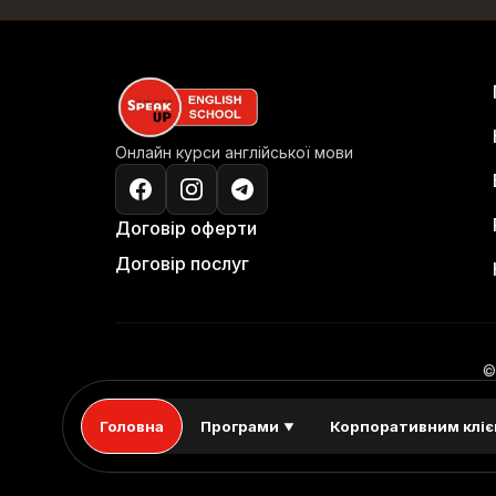
Онлайн курси англійської мови
Договір оферти
Договір послуг
©
Головна
Програми
Корпоративним клі
▼