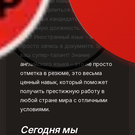
выдающиеся навыки и умения,
чтобы выделиться среди
остальных кандидатов на
желаемую должность. Но знаете
что? Иностранный язык – это не
просто запись в документе. Это
ваш супер-талант! Знание
английского языка – это не просто
отметка в резюме, это весьма
ценный навык, который поможет
получить престижную работу в
любой стране мира с отличными
условиями.
Сегодня мы