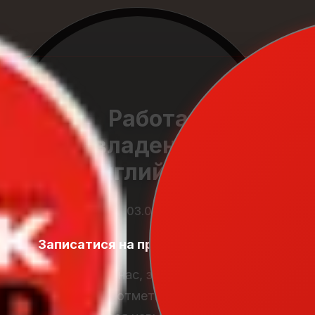
Работа с
владением
английского
03.01.2026
Записатися на пробний урок
Student
Zone
Каждый из нас, заполняя резюме,
стремится отметить свои