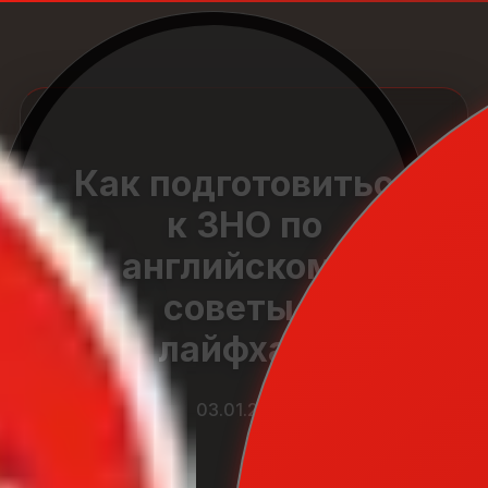
Как подготовиться
к ЗНО по
английскому:
советы и
лайфхаки
03.01.2026