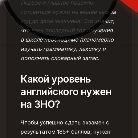
Первое и главное правило:
готовиться нужно не менее чем за
год до даты экзамена. Это значит,
что весь последний год обучения
в школе необходимо планомерно
изучать грамматику, лексику и
пополнять словарный запас.
Какой уровень
английского нужен
на ЗНО?
Чтобы успешно сдать экзамен с
результатом 185+ баллов, нужен