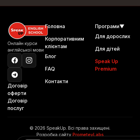
Головна
Програми
▼
Для дорослих
Корпоративним
Онлайн курси
клієнтам
Для дітей
англійської мови
Блог
Speak Up
FAQ
Premium
Контакти
Договір
оферти
Договір
послуг
© 2026 SpeakUp. Всі права захищені.
Розробка сайту
PrometeyLabs