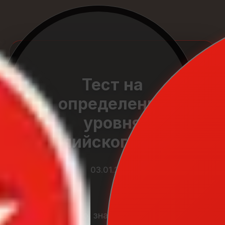
Тест на
определение
уровня
английского языка
03.01.2026
Несомненно, знание english