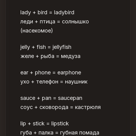
lady + bird = ladybird
леди + птица = солнышко
(насекомое)
jelly + fish = jellyfish
желе + рыба = медуза
ear + phone = earphone
ухо + телефон = наушник
sauce + pan = saucepan
соус + сковорода = кастрюля
lip + stick = lipstick
губа + палка = губная помада