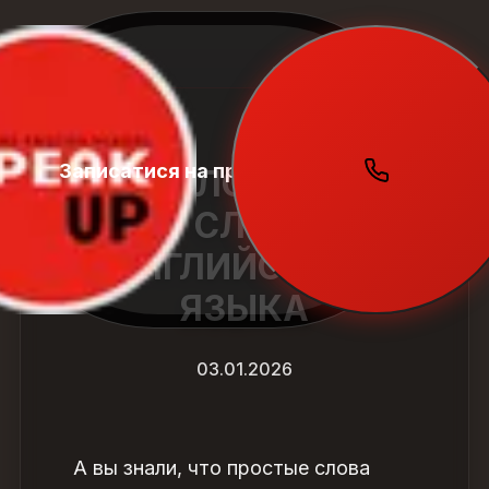
Записатися на пробний урок
Student
10 СЛОЖНЫХ
Zone
СЛОВ
АНГЛИЙСКОГО
ЯЗЫКА
03.01.2026
А вы знали, что простые слова