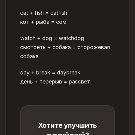
cat + fish = catfish
кот + рыба = сом
watch + dog = watchdog
смотреть + собака = сторожевая
собака
day + break = daybreak
день + перерыв = рассвет
Хотите улучшить