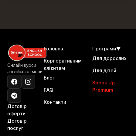
Головна
Програми
▼
Для дорослих
Корпоративним
Онлайн курси
клієнтам
Для дітей
англійської мови
Блог
Speak Up
FAQ
Premium
Контакти
Договір
оферти
Договір
послуг