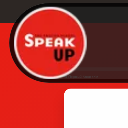
🤚 Перший блок слів