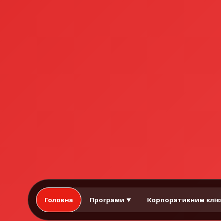
Головна
Програми
Корпоративним клі
▼