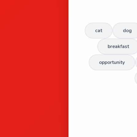
cat
dog
breakfast
opportunity