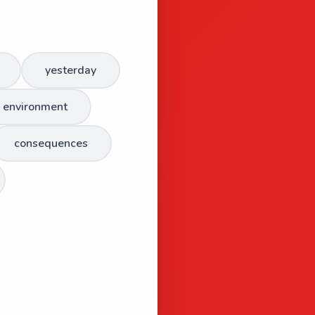
yesterday
environment
consequences