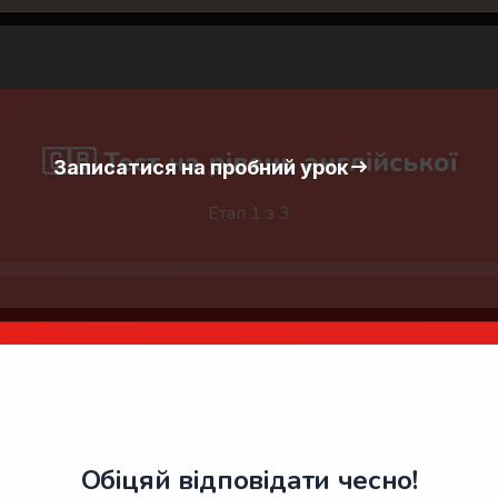
🇬🇧 Тест на рівень англійської
Записатися на пробний урок
Етап 1 з 3
🤚
Обіцяй відповідати чесно!