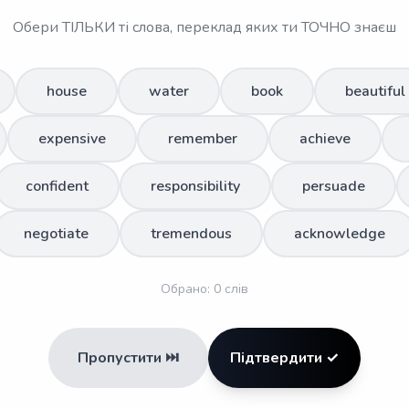
Обери ТІЛЬКИ ті слова, переклад яких ти ТОЧНО знаєш
house
water
book
beautiful
expensive
remember
achieve
confident
responsibility
persuade
negotiate
tremendous
acknowledge
Обрано:
0
слів
Пропустити ⏭️
Підтвердити ✓