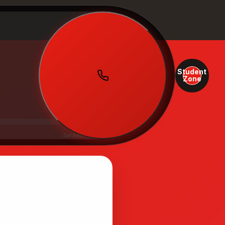
Student
Zone
Загальний бал:
0