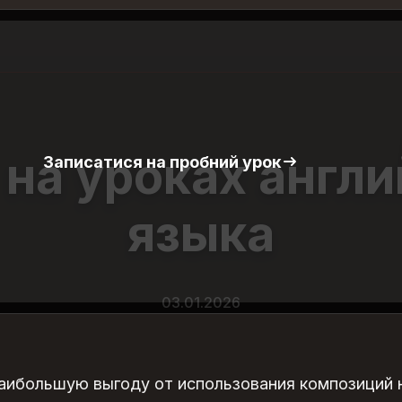
 на уроках англи
Записатися на пробний урок
языка
03.01.2026
аибольшую выгоду от использования композиций 