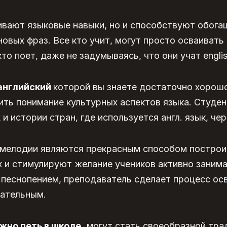
ивают языковые навыки, но и способствуют обог
новых фраз. Все кто учит, могут просто осваивать
то поет, даже не задумываясь, что они учат englis
английский
которой вы знаете достаточно хорошо
ть понимание культурных аспектов языка. Студен
и истории стран, где используется англ. язык, чер
 мелодии являются прекрасным способом построи
х и стимулируют желание учеников активно заним
 песнопением, преподаватель сделает процесс ос
кательным.
жно петь в школе,
могут стать своеобразной трад