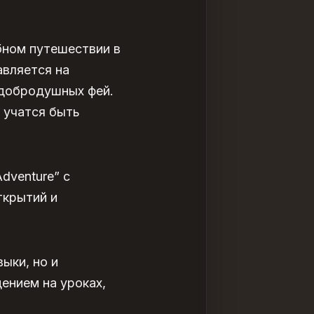
бном путешествии в
авляется на
 добродушных фей.
 учатся быть
dventure” с
ткрытий и
ыки, но и
ением на уроках,