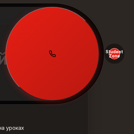
Student
йского
Zone
на уроках