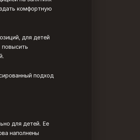
создать комфортную
озиций, для детей
и повысить
й.
нсированный подход
ьно для детей. Ее
ова наполнены