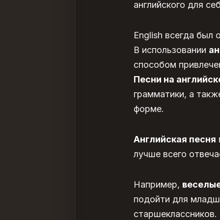
английского для се
English всегда был
В использовании
ан
способом привлечен
Песни на английс
грамматики, а такж
форме.
Английская песня
лучше всего отвеча
Например,
веселые
подойти для младши
старшеклассников.