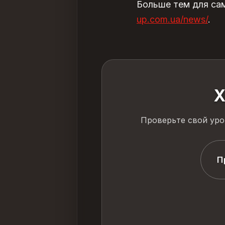
Больше тем для са
up.com.ua/news/
.
Х
Проверьте свой уро
П