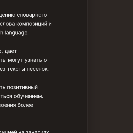
ащению словарного
 слова композиций и
h language.
, дает
ты могут узнать о
ез тексты песенок.
ть позитивный
аться обучением.
воения более
ицией на занятиях