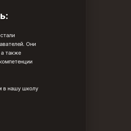
ь:
стали
авателей. Они
 а также
 компетенции
м в нашу школу