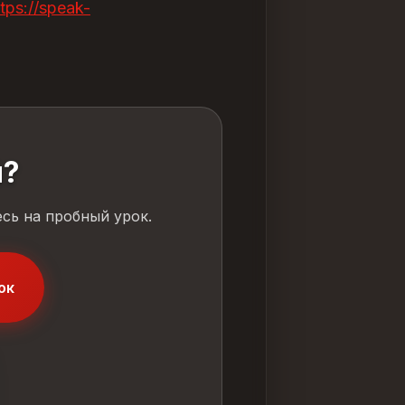
ttps://speak-
й?
сь на пробный урок.
ок