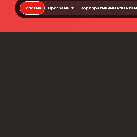
Головна
Програми
Корпоративним клієнта
▼
Рівні англійської
мови: система
CEFR
Common European
Framework of Reference