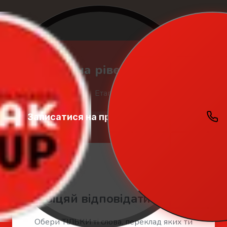
🇬🇧 Тест на рівень англійської
Етап 1 з 3
Записатися на пробний урок
Student
Zone
🤚 Перший блок слів
Загальний бал:
0
🤚
Обіцяй відповідати чесно!
Обери ТІЛЬКИ ті слова, переклад яких ти