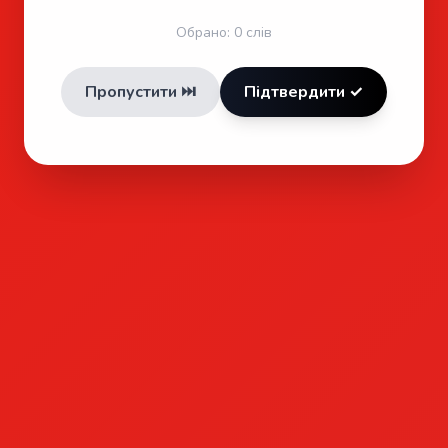
Обрано:
0
слів
Пропустити ⏭️
Підтвердити ✓