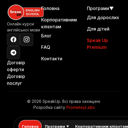
Головна
Програми
▼
Для дорослих
Корпоративним
Онлайн курси
клієнтам
Для дітей
англійської мови
Блог
Speak Up
FAQ
Premium
Контакти
Договір
оферти
Договір
послуг
© 2026 SpeakUp. Всі права захищені.
Розробка сайту
PrometeyLabs
Головна
Програми
Корпоративним клієнта
▼