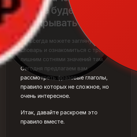
мы не будем
раскрывать их все.
Вы всегда можете заглянуть в
словарь и ознакомиться с тремя с
лишним сотнями значений там.
Сегодня предлагаем вам
рассмотреть фразовые глаголы,
правило которых не сложное, но
очень интересное.
Итак, давайте раскроем это
правило вместе.