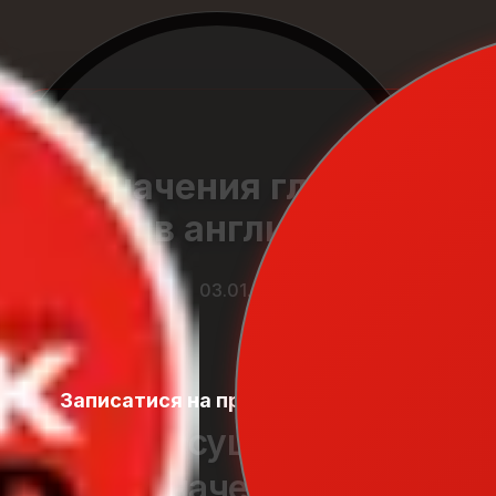
Значения глагола
Go в английском
03.01.2026
Записатися на пробний урок
Student
Zone
В “go” существует
368 значений, но