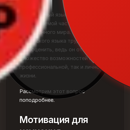
Иностранный язык уже давно стал
неотъемлемой частью
современного мира.
Важность
английского языка
трудно
переоценить, ведь он открывает
множество возможностей как в
профессиональной, так и личной
жизни.
Рассмотрим этот вопрос
поподробнее.
Мотивация для