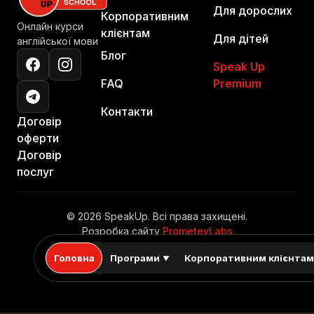
Для дорослих
Корпоративним
Онлайн курси
клієнтам
Для дітей
англійської мови
Блог
Speak Up
FAQ
Premium
Контакти
Договір
оферти
Договір
послуг
© 2026 SpeakUp. Всі права захищені.
Розробка сайту
PrometeyLabs
Головна
Програми
Корпоративним клієнта
▼