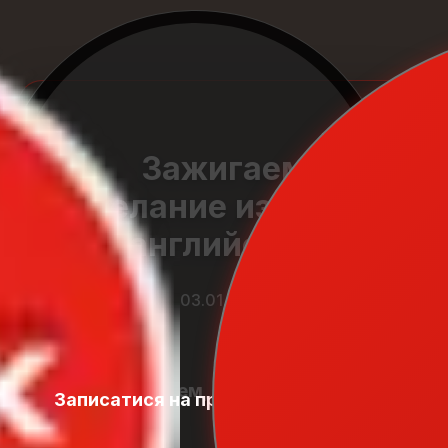
Зажигаем
желание изучать
английский
03.01.2026
Приветствуем, дорогие друзья!
Записатися на пробний урок
Student
Zone