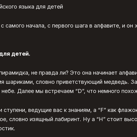
ийского языка для детей
 с самого начала, с первого шага в алфавите, и он
для детей.
 пирамидка, не правда ли? Это она начинает алфав
я шариками, словно приветствующий медведь. За
в небе. Далее мы встречаем “D”, что немного похо
и ступени, ведущие вас к знаниям, а “F” как флажок
ое, словно изящный лабиринт. Ну а “H” стоит высо
стик.