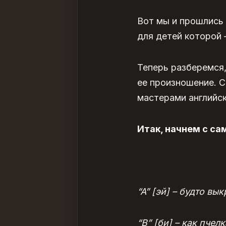
Вот мы и прошлись 
для детей
которой 
Теперь разберемся,
ее произношение. С
мастерами английск
Итак, начнем с са
“A” [эй] – будто в
“B” [би] – как пчел