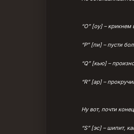
“O” [оу] – крикнем
“P” [пи] – пусти б
“Q” [кью] – произно
“R” [ар] – прокруч
Ну вот, почти коне
“S” [эс] – шипит, ка