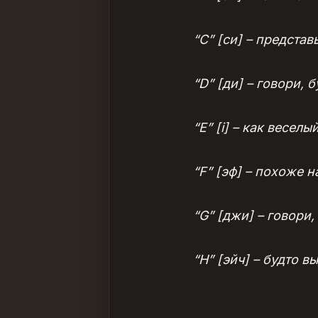
“C” [си] – предста
“D” [ди] – говори,
“E” [i] – как веселый
“F” [эф] – похоже н
“G” [джи] – говори
“H” [эйч] – будто 