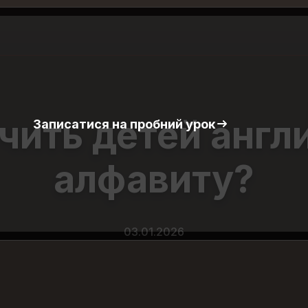
чить детей анг
Записатися на пробний урок
алфавиту?
03.01.2026