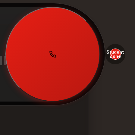
Student
лийскому
Zone