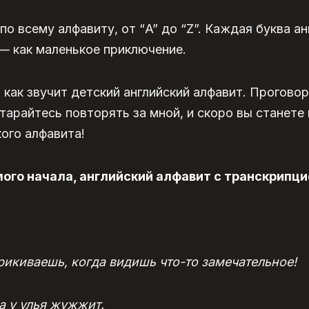
по всему алфавиту, от “A” до “Z”. Каждая буква
ан
— как маленькое приключение.
 как звучит
детский английский алфавит
. Прогово
тарайтесь повторять за мной, и скоро вы станет
ого алфавита!
мого начала, английский алфавит с транскрипци
ыкрикиваешь, когда видишь что-то замечательное!
ка у улья жужжит.