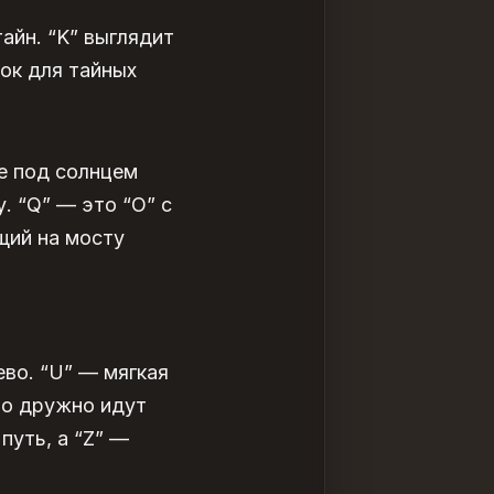
айн. “K” выглядит
лок для тайных
е под солнцем
у. “Q” — это “O” с
ящий на мосту
ево. “U” — мягкая
что дружно идут
путь, а “Z” —