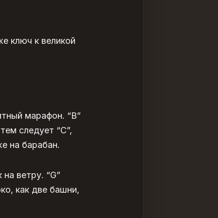
 же ключ к великой
итный марафон. “B”
тем следует “C”,
же на барабан.
 на ветру. “G”
ко, как две башни,