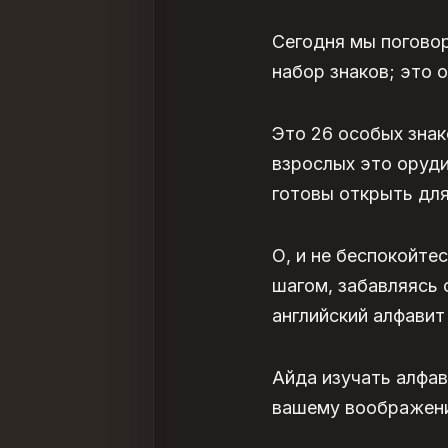
Сегодня мы поговор
набор знаков; это о
Это 26 особых знак
взрослых это оруд
готовы открыть дл
О, и не беспокойте
шагом, забавляясь 
английский алфавит
Айда изучать
алфав
вашему воображени