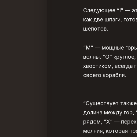
Следующее “I” — эт
как две шпаги, гот
шепотов.
“М” — мощные горы
волны. “O” круглое,
хвостиком, всегда 
своего корабля.
“Существует также 
долина между гор, 
рядом, “X” — перек
молния, которая по