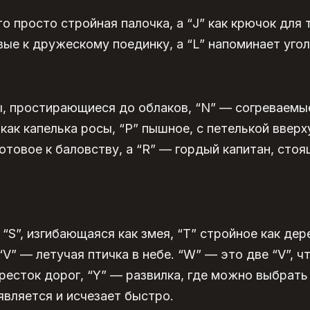
о просто стройная палочка, а “J” как крючок для т
овые к дружескому поединку, а “L” напоминает уго
, простирающиеся до облаков, “N” — согреваемы
 как капелька росы, “P” пышное, с петелькой вверх
готовое к баловству, а “R” — гордый капитан, сто
“S”, изгибающаяся как змея, “T” стройное как дер
“V” — летучая птичка в небе. “W” — это две “V”, 
ресток дорог, “Y” — развилка, где можно выбрать 
является и исчезает быстро.