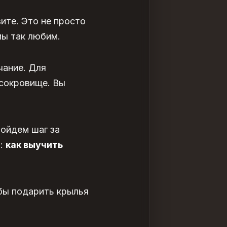
ите. Это не просто
мы так любим.
чание. Для
 сокровище. Вы
пойдем шаг за
и:
как выучить
обы подарить крылья