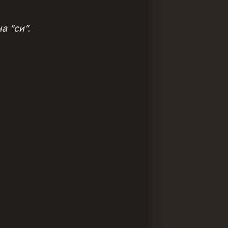
а “си”.