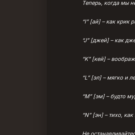
Теперь, когда мы 
“I” [ай] – как крик 
“J” [джей] – как дж
“K” [кей] – вообра
“L” [эл] – мягко и 
“M” [эм] – будто м
“N” [эн] – тихо, ка
Не останавливайтес