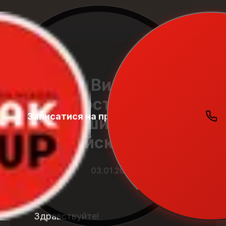
Виды
распространенных
Записатися на пробний урок
Student
ошибок в
Zone
английском языке
03.01.2026
Здравствуйте!