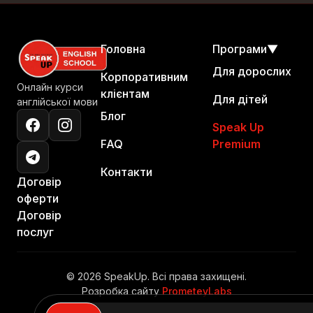
Головна
Програми
▼
Для дорослих
Корпоративним
Онлайн курси
клієнтам
Для дітей
англійської мови
Блог
Speak Up
FAQ
Premium
Контакти
Договір
оферти
Договір
послуг
© 2026 SpeakUp. Всі права захищені.
Розробка сайту
PrometeyLabs