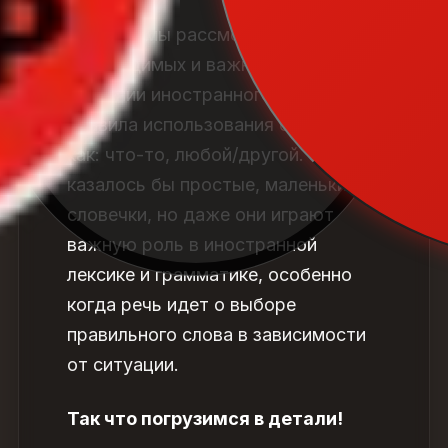
Сегодня мы рассмотрим одну из
необходимых и важных тем в
изучении иностранного языка:
правила использования слов, таких
как: что-то, любой/другой. Эти
казалось бы простые, маленькие
словечки, но даже они играют
важную роль в иностранной
лексике и грамматике, особенно
когда речь идет о выборе
правильного слова в зависимости
от ситуации.
Так что погрузимся в детали!