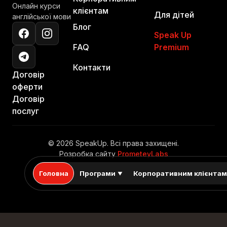
Онлайн курси
клієнтам
Для дітей
англійської мови
Блог
Speak Up
FAQ
Premium
Контакти
Договір
оферти
Договір
послуг
© 2026 SpeakUp. Всі права захищені.
Розробка сайту
PrometeyLabs
Головна
Програми
Корпоративним клієнта
▼