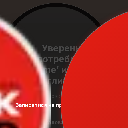
Уверенно
употребляйте
‘some’ и ‘any’ в
английском
03.01.2026
Записатися на пробний урок
Student
Zone
Добро пожаловать в наш блог!