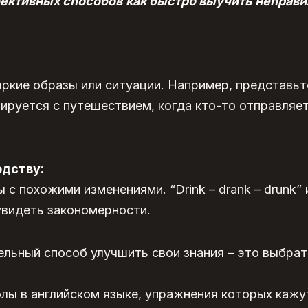
фективных способов
как быстро выучить неправи
яркие образы или ситуации. Например, представьте
иируется с путешествием, когда кто-то отправляет
одству:
 с похожими изменениями. “Drink – drank – drunk” и
увидеть закономерности.
ельный способ улучшить свои знания – это выбрат
лы в английском языке, упражнения
которых кажу