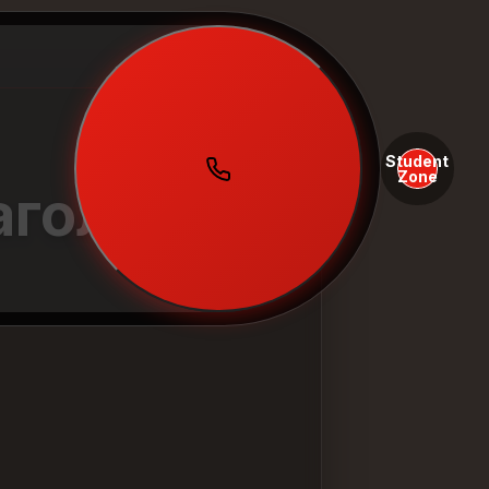
Student
Zone
аголы в