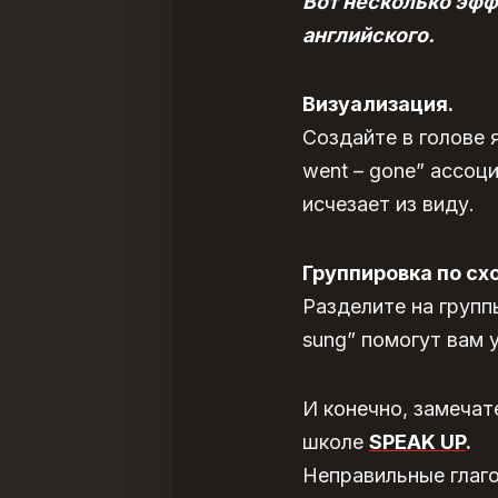
Вот несколько эф
английского
.
Визуализация.
Создайте в голове 
went – gone” ассоц
исчезает из виду.
Группировка по сх
Разделите на группы
sung” помогут вам 
И конечно, замечат
школе
SPEAK UP
.
Неправильные глаго