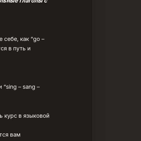
льные глаголы с
 себе, как “go –
ся в путь и
 “sing – sang –
ь курс в языковой
тся вам