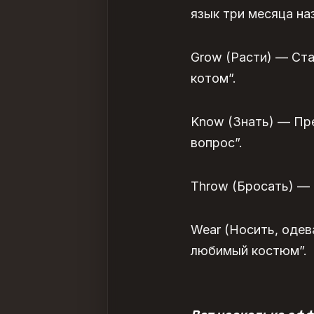
язык три месяца наз
Grow (Расти) — Ста
котом”.
Know (Знать) — Пре
вопрос”.
Throw (Бросать) — 
Wear (Носить, одев
любимый костюм”.