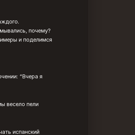
аждого.
умывались, почему?
римеры и поделимся
чении: “Вчера я
мы весело пели
чать испанский