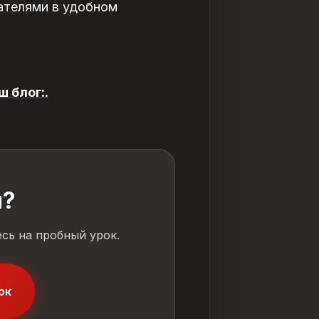
ателями в удобном
ш блог:
.
й?
сь на пробный урок.
ок