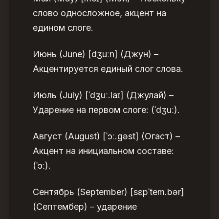
слово односложное, акцент на
едином слоге.
Июнь (June) [dʒuːn] (Джун) –
Акцентируется единый слог слова.
Июль (July) [ˈdʒuː.laɪ] (Джулай) –
Ударение на первом слоге: (ˈdʒuː).
Август (August) [ˈɔː.gəst] (Огаст) –
Акцент на инициальном составе:
(ˈɔː).
Сентябрь (September) [sɛpˈtem.bər]
(Септембер) – ударение