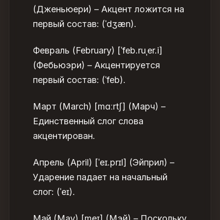
(Дженьюери) – Акцент ложится на
первый состав: (ˈdʒæn).
Февраль (February) [ˈfeb.ruˌer.i]
(Фебьюэри) – Акцентируется
первый состав: (ˈfeb).
Март (March) [mɑːrtʃ] (Марч) –
Единственный слог слова
акцентирован.
Апрель (April) [ˈeɪ.prɪl] (Эйприл) –
Ударение падает на начальный
слог: (ˈeɪ).
Май (May) [meɪ] (Мэй) – Поскольку