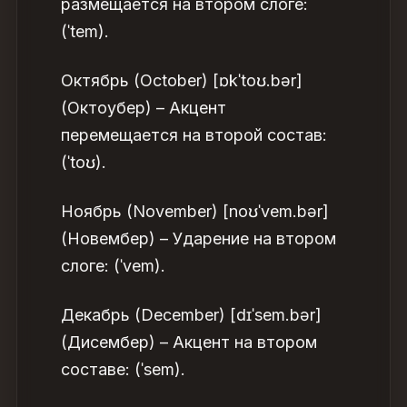
размещается на втором слоге:
(ˈtem).
Октябрь (October) [ɒkˈtoʊ.bər]
(Октоубер) – Акцент
перемещается на второй состав:
(ˈtoʊ).
Ноябрь (November) [noʊˈvem.bər]
(Новембер) – Ударение на втором
слоге: (ˈvem).
Декабрь (December) [dɪˈsem.bər]
(Дисембер) – Акцент на втором
составе: (ˈsem).