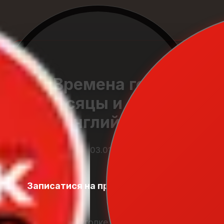
Времена года,
месяцы и дни на
английском
03.01.2026
Записатися на пробний урок
Student
Zone
В каждом уголке мира 4 сезона