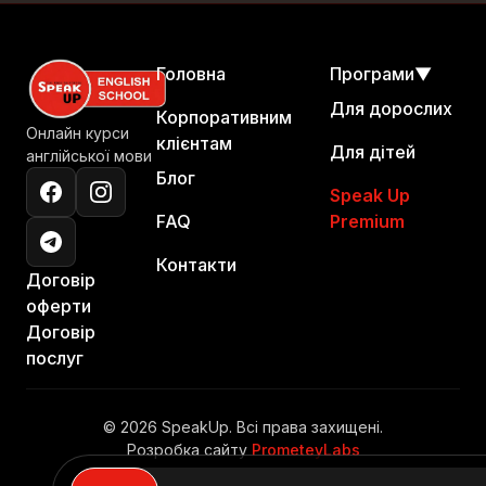
Головна
Програми
▼
Для дорослих
Корпоративним
Онлайн курси
клієнтам
Для дітей
англійської мови
Блог
Speak Up
FAQ
Premium
Контакти
Договір
оферти
Договір
послуг
© 2026 SpeakUp. Всі права захищені.
Розробка сайту
PrometeyLabs