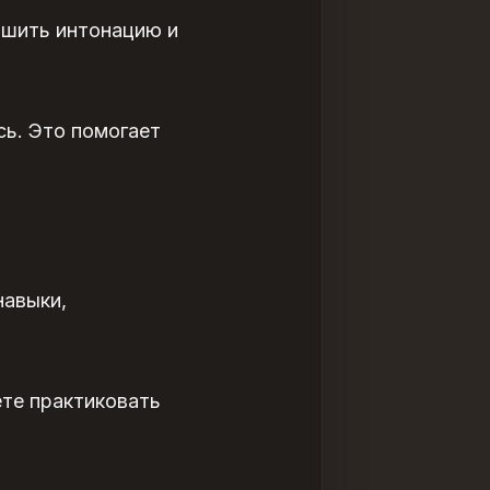
чшить интонацию и
сь. Это помогает
навыки
,
ете практиковать