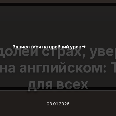
олей страх, ув
Записатися на пробний урок
 на английском: 
для всех
03.01.2026