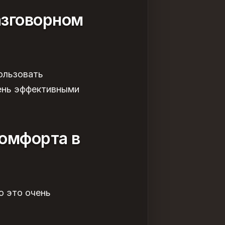
азговорном
ользовать
ень эффективными
омфорта в
о это очень