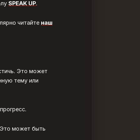
олу
SPEAK UP
.
улярно читайте
наш
стичь. Это может
нную тему или
 прогресс.
 Это может быть