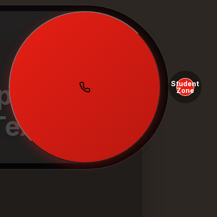
Student
еренно
Zone
Техники