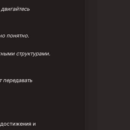
 двигайтесь
но понятно.
жными структурами.
т передавать
 достижения и