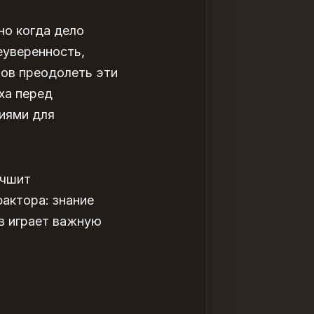
но когда дело
еуверенность,
ов преодолеть эти
ха перед
иями для
учшит
актора: знание
в играет важную