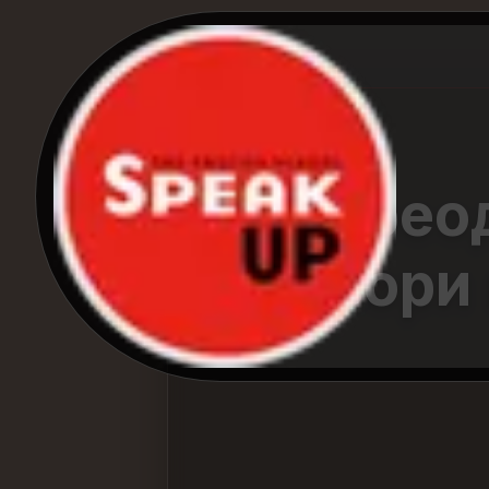
Преод
говори