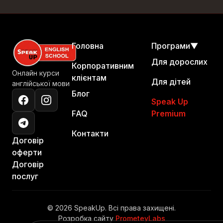
Головна
Програми
▼
Для дорослих
Корпоративним
Онлайн курси
клієнтам
Для дітей
англійської мови
Блог
Speak Up
FAQ
Premium
Контакти
Договір
оферти
Договір
послуг
© 2026 SpeakUp. Всі права захищені.
Розробка сайту
PrometeyLabs