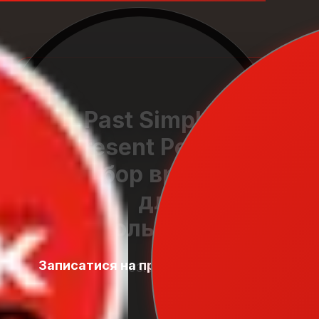
Past Simple и
Present Perfect:
Выбор времени
для
использования
Записатися на пробний урок
Student
03.01.2026
Zone