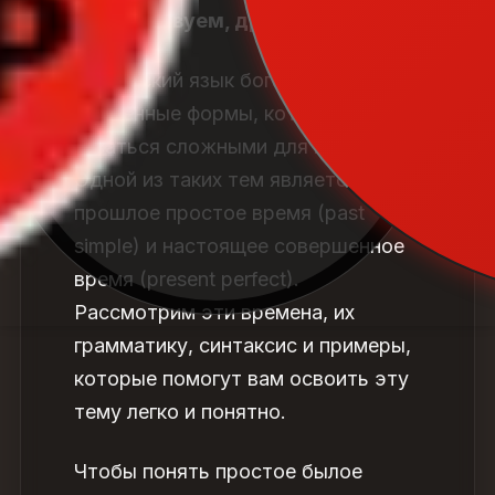
Приветствуем, друзья!
Английский язык богат на
временные формы, которые могут
казаться сложными для изучения.
Одной из таких тем является
прошлое простое время
(past
simple) и
настоящее совершенное
время
(present perfect).
Рассмотрим эти времена, их
грамматику, синтаксис и примеры,
которые помогут вам освоить эту
тему легко и понятно.
Чтобы понять простое былое