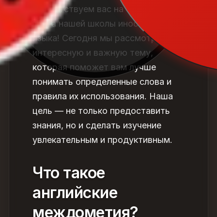
Приветствуем вас на страницах
блога нашей школы иностранного
языка! Сегодня мы рассмотрим
интересную и важную тему,
которая поможет вам лучше
понимать определенные
слова
и
правила их использования. Наша
цель — не только предоставить
знания, но и сделать
изучение
увлекательным и продуктивным.
Что такое
английские
междометия?