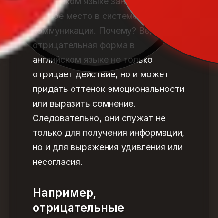
английском языке занимают
особое место в системе
коммуникации. Почему? Ведь
отрицательная форма в
английском языке
не только
отрицает действие, но и может
придать оттенок эмоциональности
или выразить сомнение.
Следовательно, они служат не
только для получения информации,
но и для выражения удивления или
несогласия.
Например,
отрицательные