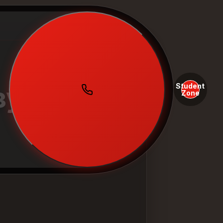
Student
зучения
Zone