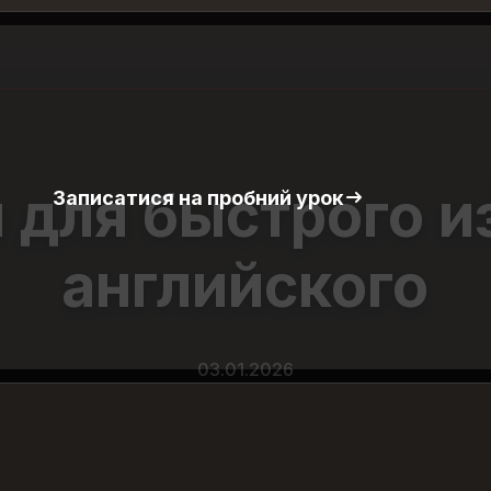
 для быстрого и
Записатися на пробний урок
английского
03.01.2026