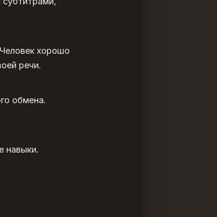
 субтитрами,
 Человек хорошо
воей речи.
го обмена.
е навыки.