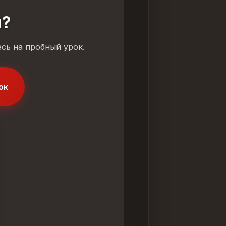
й?
сь на пробный урок.
ок