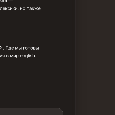
ьно
—
лексики, но также
P
.
Где мы готовы
 в мир english.