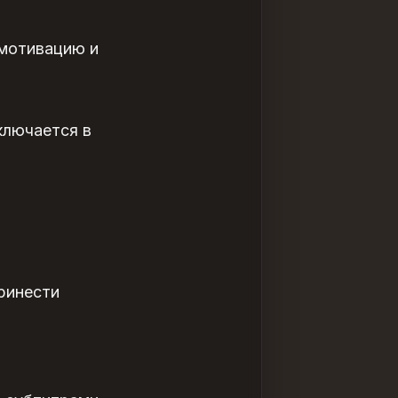
 мотивацию и
ключается в
принести