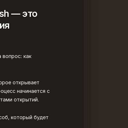
sh — это
тия
а вопрос:
как
торое открывает
роцесс начинается с
нтами открытий.
соб, который будет