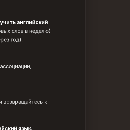
ыучить английский
овых слов в неделю)
рез год).
 ассоциации,
и возвращайтесь к
ийский язык.