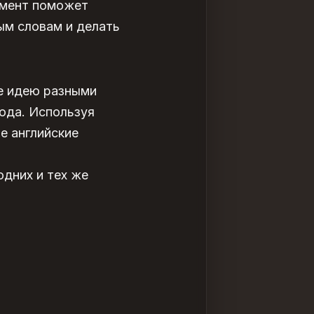
умент поможет
ым словам и делать
же идею разными
вода. Используя
е английские
дних и тех же