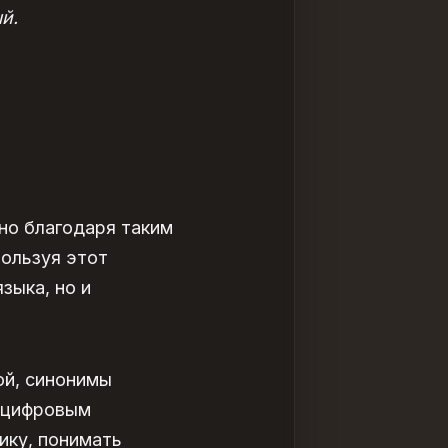
й.
но благодаря таким
пользуя этот
зыка, но и
ой, синонимы
я цифровым
ику, понимать