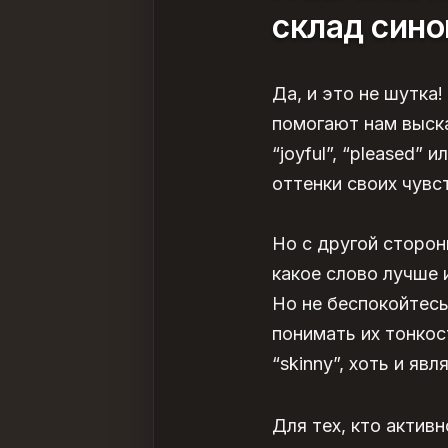
склад син
Да, и это не шутка
помогают нам выска
“joyful”, “pleased”
оттенки своих чувс
Но с другой сторон
какое слово лучше 
Но не беспокойтесь
понимать их тонкост
“skinny”, хоть и я
Для тех, кто актив