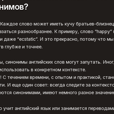
онимов?
! Каждое слово может иметь кучу братьев-близне
заться разнообразнее. К примеру, слово “happy”
 или даже “ecstatic”. И это прекрасно, потому что 
тв глубже и точнее.
ы, синонимы английских слов могут запутать. Ино
использовать в конкретном контексте.
! С течением времени, с опытом и практикой, стан
и. И еще один совет: всегда следите за контексто
вляются синонимами, имеют немного разное значени
но учит английский язык или занимается переводам