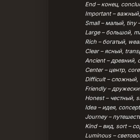
End – конец, conclu
Important – важный,
Small – малый, tiny
Large – большой, m
Rich – богатый, wea
Clear – ясный, tran
Ancient – древний, 
Center – центр, core
Difficult – сложный
Friendly – дружески
Honest – честный, s
Idea – идея, concep
Journey – путешеств
Kind – вид, sort – со
Luminous – световой