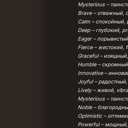
Mysterious – таинст
Brave – отважный, c
Calm – спокойный, p
Deep – глубокий, p
Eager – порывистый,
Fierce – жестокий, 
Graceful – изящный,
Humble – скромный,
Innovative – иннов
Joyful – радостный,
Lively – живой, vibr
Mysterious – таинст
Noble – благородный
Optimistic – оптим
Powerful – мощный, 