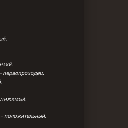
ый.
нзий.
 – первопроходец.
.
постижимый.
e – положительный.