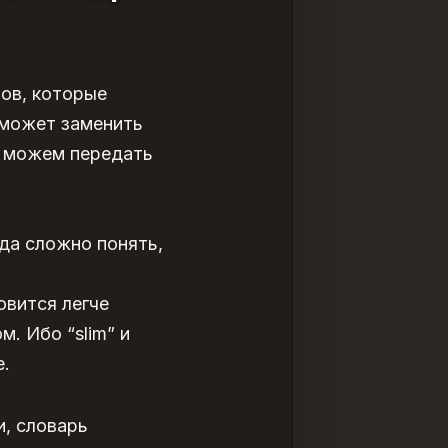
цов, которые
 может заменить
мы можем передать
гда сложно понять,
овится легче
м. Ибо “slim” и
е.
и, словарь