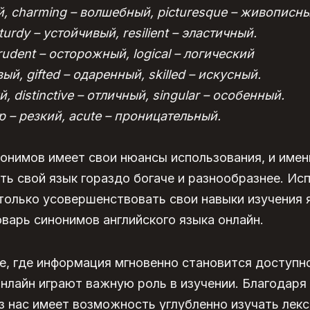
й, charming – волшебный, picturesque – живописны
turdy – устойчивый, resilient – эластичный.
rudent – осторожный, logical – логический
ый, gifted – одаренный, skilled – искусный.
, distinctive – отличный, singular – особенный.
p – резкий, acute – проницательный.
онимов имеет свои нюансы использования, и имен
ь свой язык гораздо богаче и разнообразнее. Ис
только усовершенствовать свои навыки изучения я
оварь синонимов английского языка онлайн.
е, где информация мгновенно становится доступн
онлайн играют важную роль в изучении. Благодар
 нас имеет возможность углубленно изучать лекс