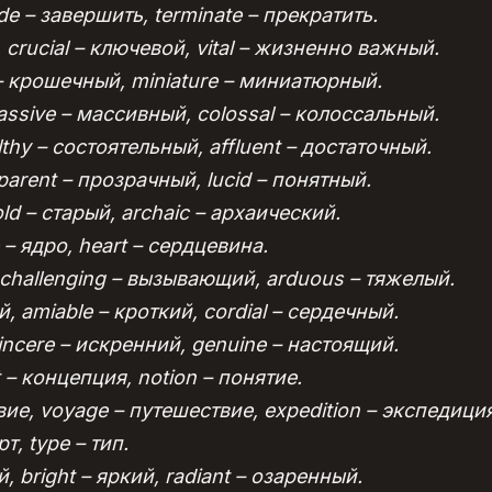
de – завершить, terminate – прекратить.
 crucial – ключевой, vital – жизненно важный.
 – крошечный, miniature – миниатюрный.
assive – массивный, colossal – колоссальный.
lthy – состоятельный, affluent – достаточный.
sparent – прозрачный, lucid – понятный.
old – старый, archaic – архаический.
 – ядро, heart – сердцевина.
, challenging – вызывающий, arduous – тяжелый.
й, amiable – кроткий, cordial – сердечный.
incere – искренний, genuine – настоящий.
t – концепция, notion – понятие.
ие, voyage – путешествие, expedition – экспедиция
рт, type – тип.
, bright – яркий, radiant – озаренный.