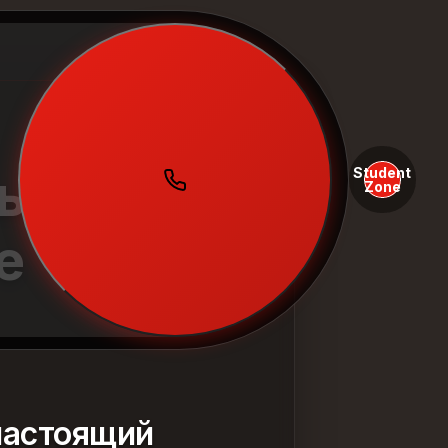
Student
ы в
Zone
е
 настоящий