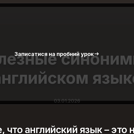
лезные синоним
Записатися на пробний урок
английском язык
03.01.2026
е, что английский язык – это