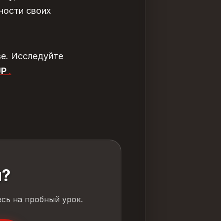
ности своих
ве. Исследуйте
UP
.
й?
сь на пробный урок.