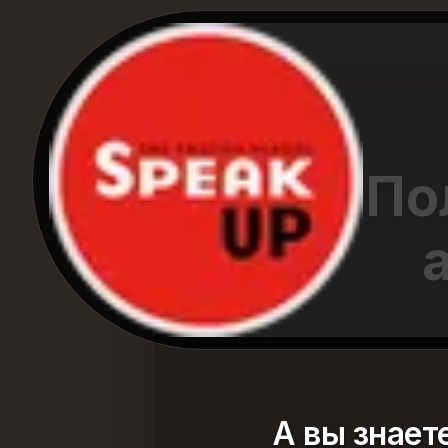
По
А вы знает