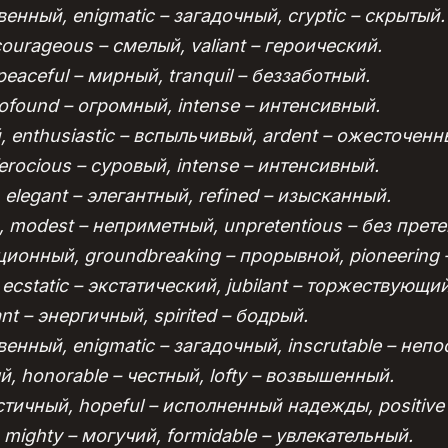
венный, enigmatic – загадочный, cryptic – скрытый.
ourageous – смелый, valiant – героический.
eaceful – мирный, tranquil – беззаботный.
rofound – огромный, intense – интенсивный.
 enthusiastic – вспыльчивый, ardent – ожесточенн
ferocious – суровый, intense – интенсивный.
 elegant – элегантный, refined – изысканный.
 modest – неприметный, unpretentious – без прете
ационный, groundbreaking – прорывной, pioneering
 ecstatic – экстатический, jubilant – торжествующий
ant – энергичный, spirited – бодрый.
венный, enigmatic – загадочный, inscrutable – не
, honorable – честный, lofty – возвышенный.
истичный, hopeful – исполненный надежды, positiv
mighty – могучий, formidable – увлекательный.