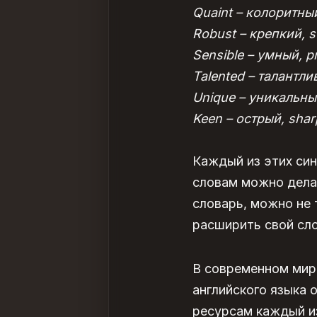
Quaint – колоритны
Robust – крепкий, s
Sensible – умный, p
Talented – талантлив
Unique – уникальный
Keen – острый, shar
Каждый из этих син
словам можно делат
словарь, можно не 
расширить свой
сл
В современном мир
английского языка 
ресурсам каждый из