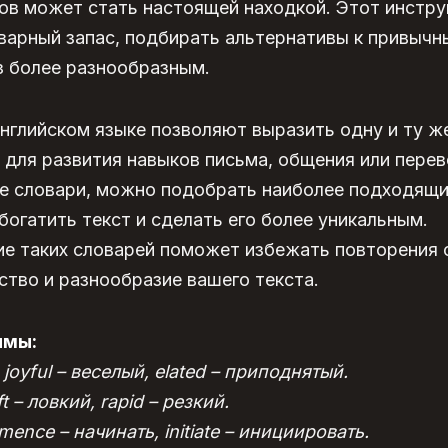
мов может стать настоящей находкой. Этот инстр
варный запас, подбирать альтернативы к привычн
з более разнообразным.
нглийском языке позволяют выразить одну и ту 
 для развития навыков письма, общения или пере
е словари, можно подобрать наиболее подходящи
богатить текст и сделать его более уникальным.
е таких словарей поможет избежать повторения о
ство и разнообразие вашего текста.
имы:
joyful – веселый, elated – приподнятый.
t – ловкий, rapid – резкий.
mence – начинать, initiate – инициировать.