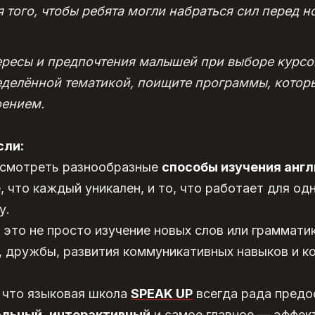
я того, чтобы ребята могли набраться сил перед 
ересы и предпочтения малышей при выборе курсов
еделённой тематикой, поищите программы, котор
оением.
сли:
ссмотреть разнообразные
способы изучения англ
, что каждый уникален, и то, что работает для од
у.
это не просто изучение новых слов или грамматик
, дружбы, развития коммуникативных навыков и ко
, что языковая школа
SPEAK UP
всегда рада предо
альный
,
интерактивный
и самое главное — эффек