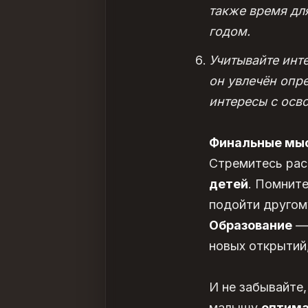
также время дл
годом.
Учитывайте инт
он увлечён опр
интересы с осв
Финальные мы
Стремитесь ра
детей
. Помните
подойти другом
Образование
— 
новых открытий
И не забывайте
малышу
оптим