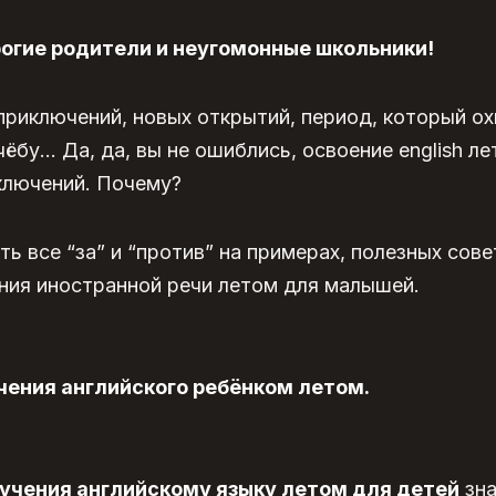
огие родители и неугомонные школьники!
риключений, новых открытий, период, который о
учёбу… Да, да, вы не ошиблись, освоение english л
ключений. Почему?
ь все “за” и “против” на примерах, полезных сове
ния иностранной речи летом для малышей.
чения английского ребёнком летом.
учения английскому языку летом для детей
зна