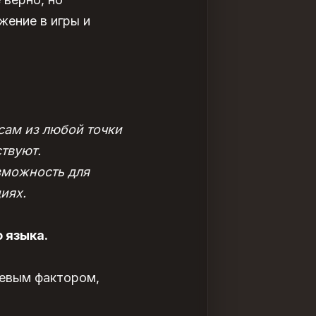
жение в игры и
сам из любой точки
твуют.
зможность для
иях.
 языка.
чевым фактором,