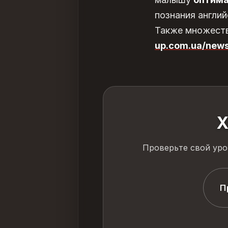
познания англий
Также множеств
up.com.ua/news
Х
Проверьте свой уро
П