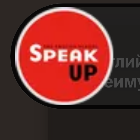
Англи
преим