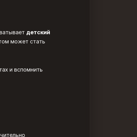
хватывает
детский
етом может стать
тах и вспомнить
чительно