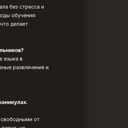
ала без стресса и
тоды обучения:
 что делает
ольников?
е языка в
зные развлечения и
каникулах.
 свободными от
 верно, но