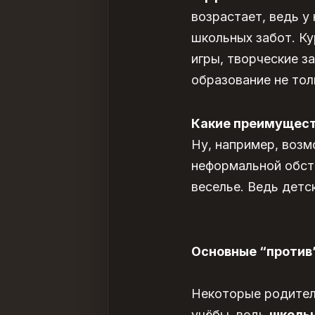
возрастает, ведь у
школьных забот. Ку
игры, творческие з
образование не тол
Какие преимуществ
Ну, например, возм
неформальной обста
веселье. Ведь детс
Основные “против”
Некоторые родител
учёбы, ведь
школь