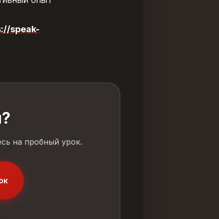
s://speak-
й?
сь на пробный урок.
ок