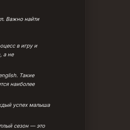
л. Важно найти
роцесс в игру и
 а не
nglish. Такие
ется наиболее
аждый успех малыша
плый сезон — это