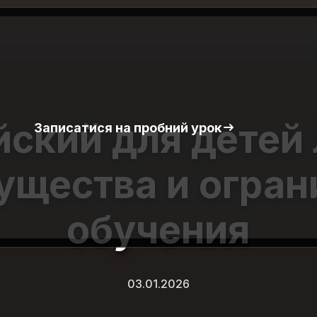
йский для детей 
Записатися на пробний урок
ущества и огран
обучения
03.01.2026