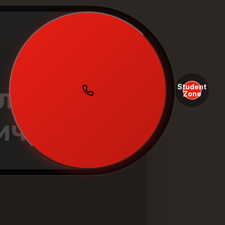
Student
летом:
Zone
ичения