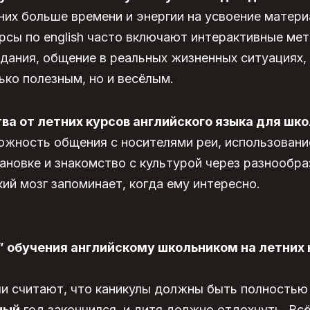
 них больше времени и энергии на усвоение матери
рсы по english часто включают интерактивные ме
адания, общение в реальных жизненных ситуациях,
ько полезным, но и весёлым.
а от летних курсов английского языка для шк
ожность общения с носителями реи, использовани
новке и знакомство с культурой через разнообра
кий мозг запоминает, когда ему интересно.
 обучения английскому школьником на летних 
и считают, что каникулы должны быть полностью
ный
год закончился, и дитя должно отдохнуть. Всё