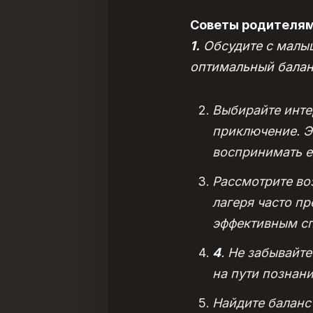
Советы родителям
1.
Обсудите с малыш
оптимальный балан
Выбирайте инте
приключение. Эт
воспринимать е
Рассмотрите во
лагеря часто п
эффективным сп
4
. Не забывайт
на пути познан
Найдите баланс