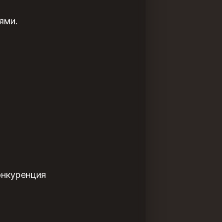
ями.
онкуренция