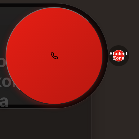
Student
ов для
Zone
ком с
а