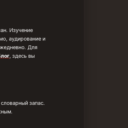
лан. Изучение
мо, аудирование и
ежедневно. Для
блог
, здесь вы
 словарный запас.
жным.