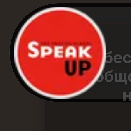
10 бе
обще