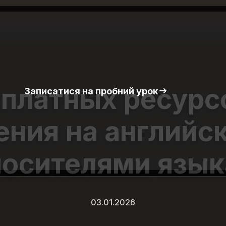
сплатных ресурс
Записатися на пробний урок
ния на английс
носителями язык
03.01.2026